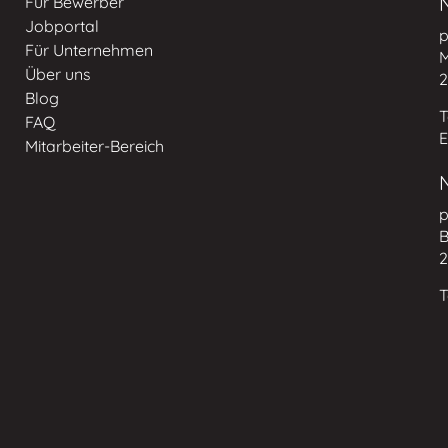
Für Bewerber
Jobportal
p
Für Unternehmen
M
Über uns
2
Blog
T
FAQ
E
Mitarbeiter-Bereich
p
B
2
T