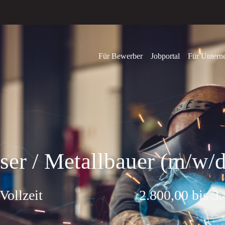
Für Bewerber
Jobportal
Für Unter
ser / Metallbauer (m/w/d
Vollzeit
2.800,00 bis 3