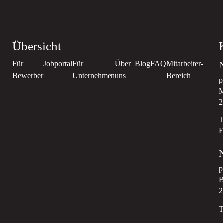
Übersicht
Für
Jobportal
Für
Über
Blog
FAQ
Mitarbeiter-
N
Bewerber
Unternehmen
uns
Bereich
p
M
2
T
E
N
p
B
2
T