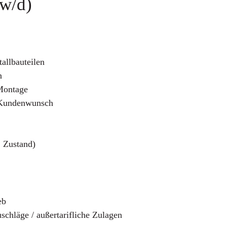
/w/d)
allbauteilen
n
Montage
d Kundenwunsch
, Zustand)
eb
schläge / außertarifliche Zulagen