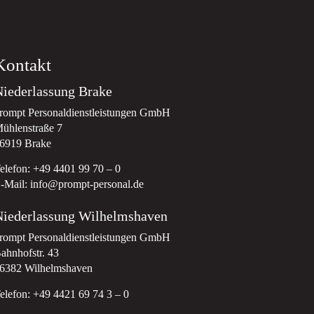
Kontakt
iederlassung Brake
rompt Personaldienstleistungen GmbH
ühlenstraße 7
6919 Brake
elefon: +49 4401 99 70 – 0
-Mail: info@prompt-personal.de
iederlassung Wilhelmshaven
rompt Personaldienstleistungen GmbH
ahnhofstr. 43
6382 Wilhelmshaven
elefon: +49 4421 69 74 3 – 0